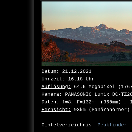
Datum:
21.12.2021
Uhrzeit:
16.18 Uhr
Auflösung:
64.6 Megapixel (176
Kamera:
PANASONIC Lumix DC-TZ2
Daten:
f=8, F=132mm (360mm) , I
Fernsicht:
93km (Panärahörner)
Gipfelverzeichnis:
Peakfinder