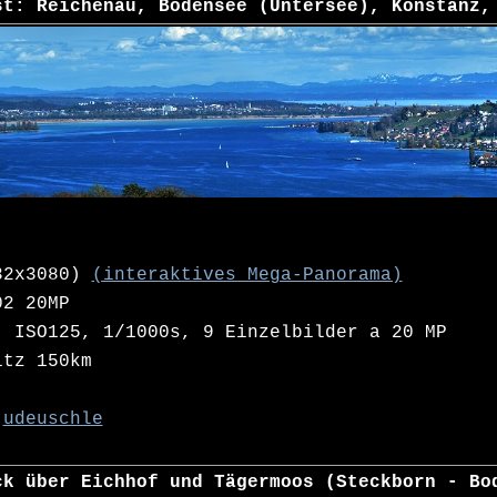
st: Reichenau, Bodensee (Untersee), Konstanz,
32x3080)
(interaktives Mega-Panorama)
02 20MP
 ISO125, 1/1000s, 9 Einzelbilder a 20 MP
tz 150km
udeuschle
ck über Eichhof und Tägermoos (Steckborn - Bo