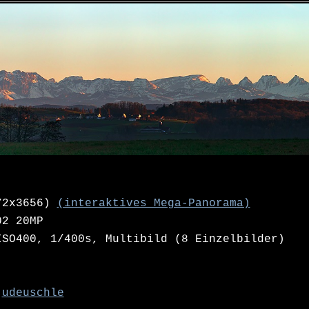
72x3656)
(interaktives Mega-Panorama)
02 20MP
SO400, 1/400s, Multibild (8 Einzelbilder)
udeuschle