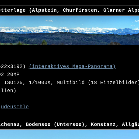
etterlage (Alpstein, Churfirsten, Glarner Alp
622x3192)
(interaktives Mega-Panorama)
02 20MP
 ISO125, 1/1000s, Multibild (18 Einzelbilder
ällen)
udeuschle
ichenau, Bodensee (Untersee), Konstanz, Allgä