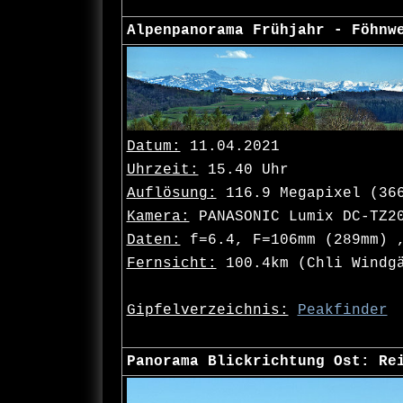
Alpenpanorama Frühjahr - Föhnw
Datum:
11.04.2021
Uhrzeit:
15.40 Uhr
Auflösung:
116.9 Megapixel (36
Kamera:
PANASONIC Lumix DC-TZ2
Daten:
f=6.4, F=106mm (289mm) ,
Fernsicht:
100.4km (Chli Windg
Gipfelverzeichnis:
Peakfinder
Panorama Blickrichtung Ost: Re