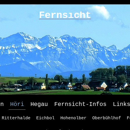
Fernsicht
en
Höri
Hegau
Fernsicht-Infos
Link
Ritterhalde
Eichbol
Hohenolber
Oberbühlhof
F