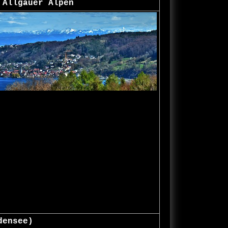
 Allgäuer Alpen
densee)