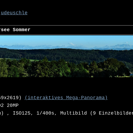
udeuschle
rsee Sommer
69x2619)
(interaktives Mega-Panorama)
02 20MP
) , ISO125, 1/400s, Multibild (9 Einzelbilde
)