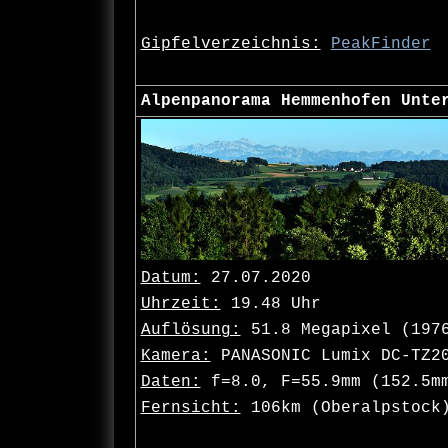
Gipfelverzeichnis:
PeakFinder
Alpenpanorama Hemmenhofen Unte
Datum:
27.07.2020
Uhrzeit:
19.48 Uhr
Auflösung:
51.8 Megapixel (197
Kamera:
PANASONIC Lumix DC-TZ2
Daten:
f=8.0, F=55.9mm (152.5mm
Fernsicht:
106km (Oberalpstock