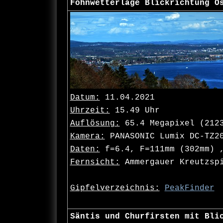
Föhnwetterlage Blickrichtung O
Datum:
11.04.2021
Uhrzeit:
15.49 Uhr
Auflösung:
65.4 Megapixel (212
Kamera:
PANASONIC Lumix DC-TZ2
Daten:
f=6.4, F=111mm (302mm) ,
Fernsicht:
Ammergauer Kreutzspi
Gipfelverzeichnis:
PeakFinder
Säntis und Churfirsten mit Bli