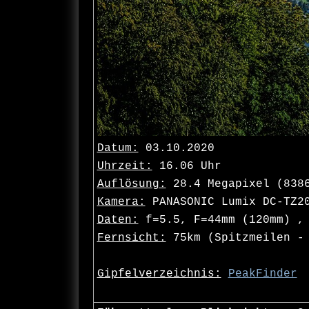
Datum:
03.10.2020
Uhrzeit:
16.06 Uhr
Auflösung:
28.4 Megapixel (838
Kamera:
PANASONIC Lumix DC-TZ2
Daten:
f=5.5, F=44mm (120mm) , 
Fernsicht:
75km (Spitzmeilen - 
Gipfelverzeichnis:
PeakFinder