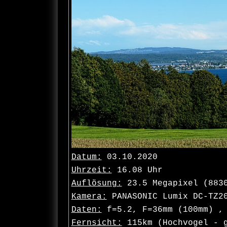
Datum:
03.10.2020
Uhrzeit:
16.08 Uhr
Auflösung:
23.5 Megapixel (883
Kamera:
PANASONIC Lumix DC-TZ2
Daten:
f=5.2, F=36mm (100mm) , 
Fernsicht:
115km (Hochvogel - g